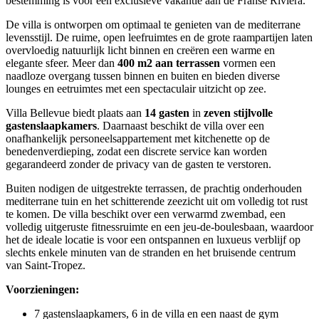
bestemming is voor een exclusieve vakantie aan de Franse Rivièra.
De villa is ontworpen om optimaal te genieten van de mediterrane
levensstijl. De ruime, open leefruimtes en de grote raampartijen laten
overvloedig natuurlijk licht binnen en creëren een warme en
elegante sfeer. Meer dan
400 m2 aan terrassen
vormen een
naadloze overgang tussen binnen en buiten en bieden diverse
lounges en eetruimtes met een spectaculair uitzicht op zee.
Villa Bellevue biedt plaats aan
14 gasten
in
zeven stijlvolle
gastenslaapkamers
. Daarnaast beschikt de villa over een
onafhankelijk personeelsappartement met kitchenette op de
benedenverdieping, zodat een discrete service kan worden
gegarandeerd zonder de privacy van de gasten te verstoren.
Buiten nodigen de uitgestrekte terrassen, de prachtig onderhouden
mediterrane tuin en het schitterende zeezicht uit om volledig tot rust
te komen. De villa beschikt over een verwarmd zwembad, een
volledig uitgeruste fitnessruimte en een jeu-de-boulesbaan, waardoor
het de ideale locatie is voor een ontspannen en luxueus verblijf op
slechts enkele minuten van de stranden en het bruisende centrum
van Saint-Tropez.
Voorzieningen:
7 gastenslaapkamers, 6 in de villa en een naast de gym